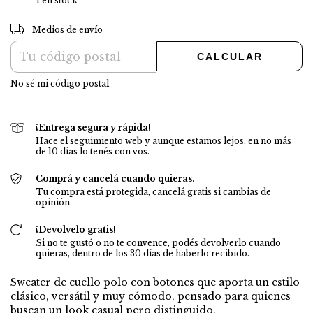
1
en stock
CAMBIAR CP
Entregas para el CP:
Medios de envío
CALCULAR
No sé mi código postal
¡Entrega segura y rápida!
Hace el seguimiento web y aunque estamos lejos, en no más
de 10 días lo tenés con vos.
Comprá y cancelá cuando quieras.
Tu compra está protegida, cancelá gratis si cambias de
opinión.
¡Devolvelo gratis!
Si no te gustó o no te convence, podés devolverlo cuando
quieras, dentro de los 30 días de haberlo recibido.
Sweater de cuello polo con botones que aporta un estilo
clásico, versátil y muy cómodo, pensado para quienes
buscan un look casual pero distinguido.