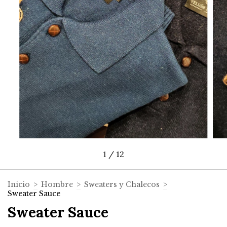
1
/
12
Inicio
>
Hombre
>
Sweaters y Chalecos
>
Sweater Sauce
Sweater Sauce