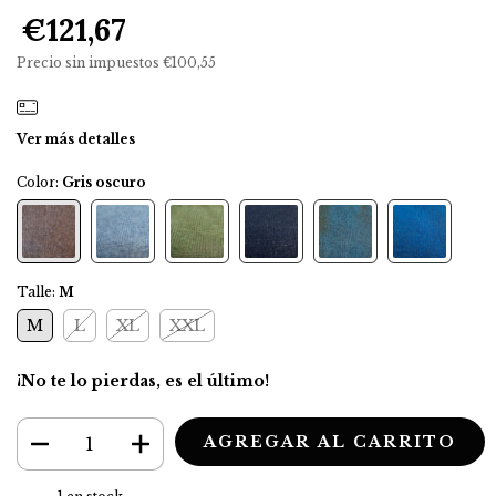
€121,67
Precio sin impuestos
€100,55
Ver más detalles
Color:
Gris oscuro
Talle:
M
M
L
XL
XXL
¡No te lo pierdas, es el último!