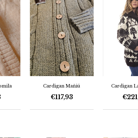
omila
Cardigan Mañiú
Cardigan L
3
€117,93
€221