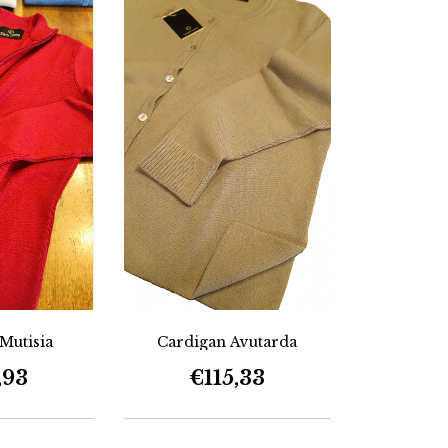
Mutisia
Cardigan Avutarda
,93
€115,33