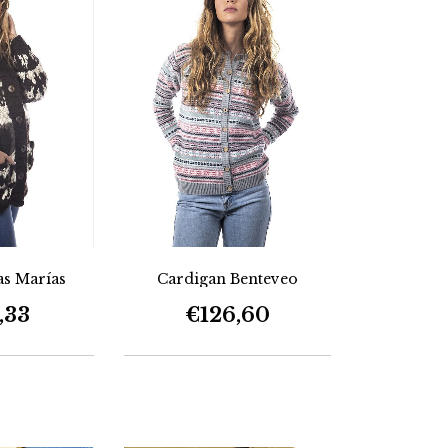
Cardigan Benteveo
as Marías
€126,60
,33