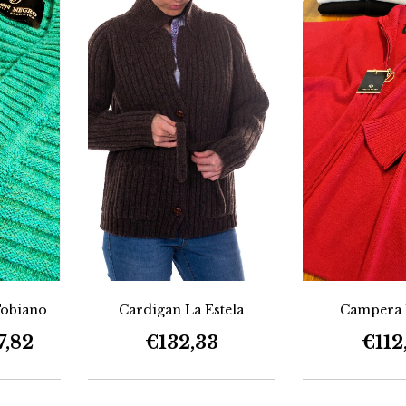
Cardigan La Estela
Tobiano
Campera 
€132,33
7,82
€112