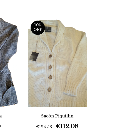
10
%
OFF
Sacón Piquillin
a
€112,08
0
€124,53