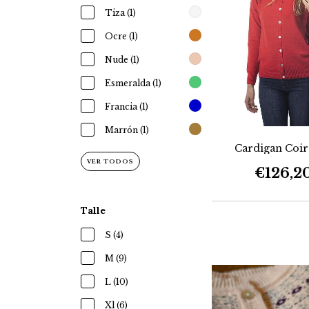
Tiza (1)
Ocre (1)
Nude (1)
Esmeralda (1)
Francia (1)
Marrón (1)
Cardigan Coi
VER TODOS
€126,2
Talle
S (4)
M (9)
L (10)
Xl (6)