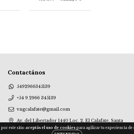
Contactános
5492966345139
+54 9 2966 345139
vngcalafate@gmail.com
Av. del Libertador 1440 Loc. 2, El Calafate, Santa
Cruz
 por este sitio
aceptás el uso de cookies
para agilizar tu experiencia de