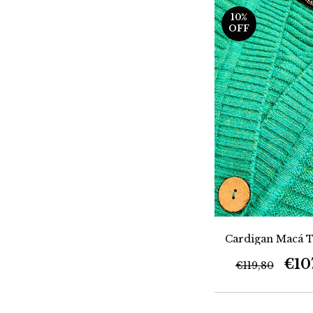
10
%
OFF
Cardigan Macá 
€10
€119,80