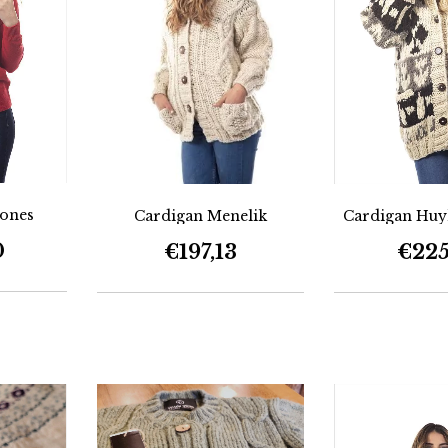
rones
Cardigan Menelik
Cardigan Huy
0
€197,13
€225