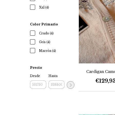
Xxl (4)
Color Primario
Crudo (4)
Gris (4)
Marrón (4)
Precio
Cardigan Cam
Desde
Hasta
€129,9