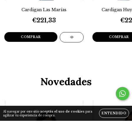
Cardigan Las Marías
Cardigan Huy
€221,33
€22
COMPRAR
COMPRAR
Novedades
Al navegar por este sitio
aceptás el uso de cookies
para
ENTENDIDO
agilizar tu experiencia de compra.