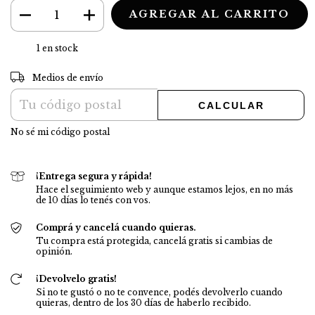
1
en stock
CAMBIAR CP
Entregas para el CP:
Medios de envío
CALCULAR
No sé mi código postal
¡Entrega segura y rápida!
Hace el seguimiento web y aunque estamos lejos, en no más
de 10 días lo tenés con vos.
Comprá y cancelá cuando quieras.
Tu compra está protegida, cancelá gratis si cambias de
opinión.
¡Devolvelo gratis!
Si no te gustó o no te convence, podés devolverlo cuando
quieras, dentro de los 30 días de haberlo recibido.