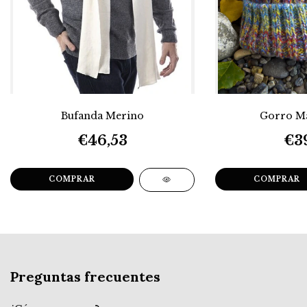
Bufanda Merino
Gorro Ma
€46,53
€39
COMPRAR
COMPRAR
Preguntas frecuentes