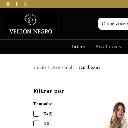
Início
Produtos
Início
>
Artesanal
>
Cardigans
Filtrar por
Tamanho
Xs (1)
S (1)