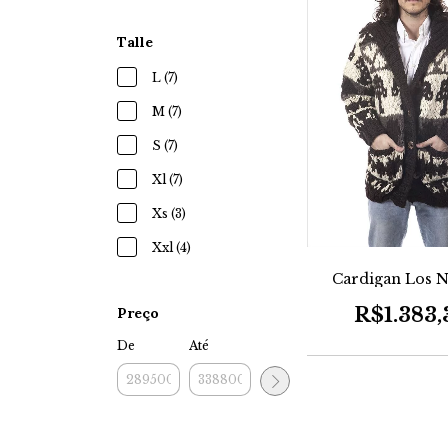
Talle
L (7)
M (7)
S (7)
Xl (7)
Xs (3)
Xxl (4)
Cardigan Los N
R$1.383,
Preço
De
Até