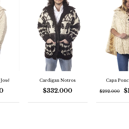
Capa Ponc
José
Cardigan Notros
$
0
$332.000
$292.000