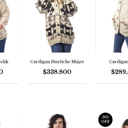
elik
Cardigan Huyliche Mujer
Cardigan
0
$338.800
$289
50
%
OFF