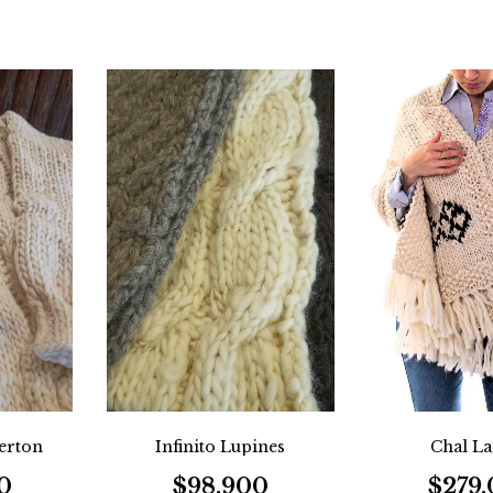
Chal La
erton
Infinito Lupines
$279
0
$98.900