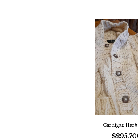
Cardigan Harb
$295.70