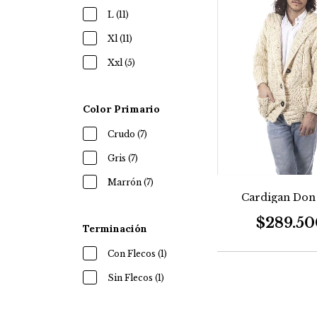
L (11)
Xl (11)
Xxl (5)
Color Primario
Crudo (7)
Gris (7)
Marrón (7)
Cardigan Don 
$289.50
Terminación
Con Flecos (1)
Sin Flecos (1)