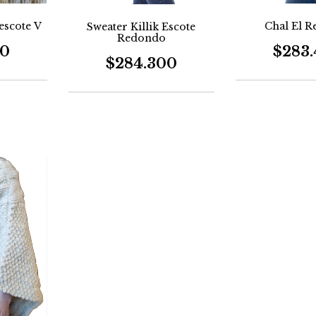
Chal El 
escote V
Sweater Killik Escote
Redondo
$283
00
$284.300