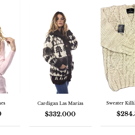
nes
Sweater Kill
Cardigan Las Marías
0
$284
$332.000