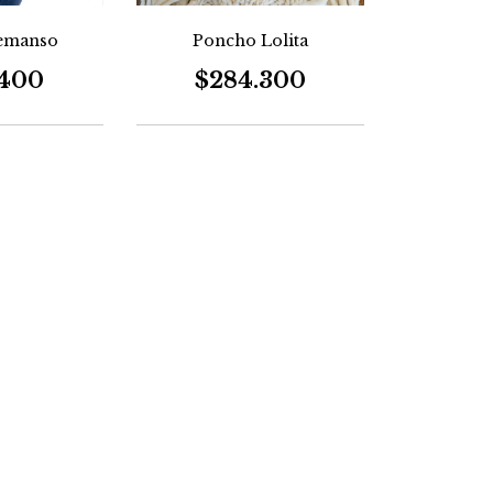
Remanso
Poncho Lolita
.400
$284.300