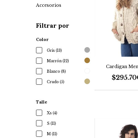
Accesorios
Filtrar por
Color
Gris (13)
Marrón (12)
Cardigan Men
Blanco (8)
$295.70
Crudo (5)
Talle
Xs (4)
S (11)
M (11)